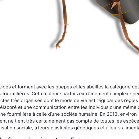
cidés et forment avec les guêpes et les abeilles la catégorie de
s fourmilières. Cette colonie parfois extrêmement complexe peu
ectes très organisés dont le mode de vie est régi par des règles
en élaboré et une communication entre les individus d’une même
une fourmilière à celle d’une société humaine. En 2013, enviro
t ne tient très certainement pas compte de toutes les espèces
isation sociale, à leurs plasticités génétiques et à leurs aliment