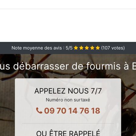
Note moyenne des avis :
5
/5
(
107
votes)
us débarrasser de fourmis à B
APPELEZ NOUS 7/7
Numéro non surtaxé
09 70 14 76 18
OU ÊTRE RAPPELÉ