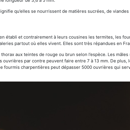
une longueur de 3,6 à 5 mm.
gnifie qu’elles se nourrissent de matières sucrées, de viandes e
bien établi et contrairement à leurs cousines les termites, les f
leries partout où elles vivent. Elles sont très répandues en Fr
 thorax aux teintes de rouge ou brun selon l’espèce. Les mâles 
s ouvrières par contre peuvent faire entre 7 à 13 mm. De plus, 
 fourmis charpentières peut dépasser 5000 ouvrières qui servent