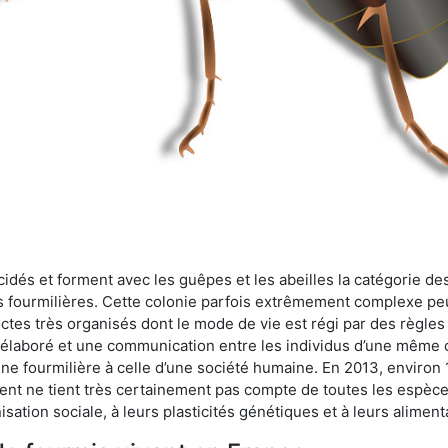
cidés et forment avec les guêpes et les abeilles la catégorie de
s fourmilières. Cette colonie parfois extrêmement complexe peu
ectes très organisés dont le mode de vie est régi par des règles
en élaboré et une communication entre les individus d’une même
une fourmilière à celle d’une société humaine. En 2013, enviro
t ne tient très certainement pas compte de toutes les espèces
isation sociale, à leurs plasticités génétiques et à leurs aliment