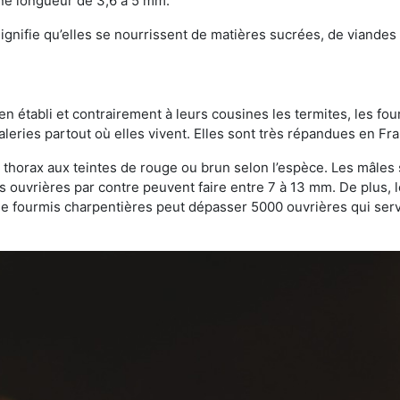
une longueur de 3,6 à 5 mm.
gnifie qu’elles se nourrissent de matières sucrées, de viandes e
bien établi et contrairement à leurs cousines les termites, les f
leries partout où elles vivent. Elles sont très répandues en Fr
 thorax aux teintes de rouge ou brun selon l’espèce. Les mâles 
s ouvrières par contre peuvent faire entre 7 à 13 mm. De plus, 
 fourmis charpentières peut dépasser 5000 ouvrières qui servent