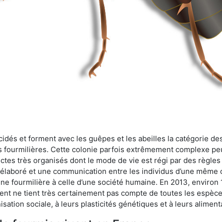
cidés et forment avec les guêpes et les abeilles la catégorie de
s fourmilières. Cette colonie parfois extrêmement complexe peu
ectes très organisés dont le mode de vie est régi par des règles
en élaboré et une communication entre les individus d’une même
une fourmilière à celle d’une société humaine. En 2013, enviro
t ne tient très certainement pas compte de toutes les espèces
isation sociale, à leurs plasticités génétiques et à leurs aliment