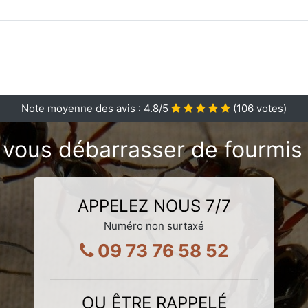
Note moyenne des avis :
4.8
/5
(
106
votes)
 vous débarrasser de fourmis 
APPELEZ NOUS 7/7
Numéro non surtaxé
09 73 76 58 52
OU ÊTRE RAPPELÉ