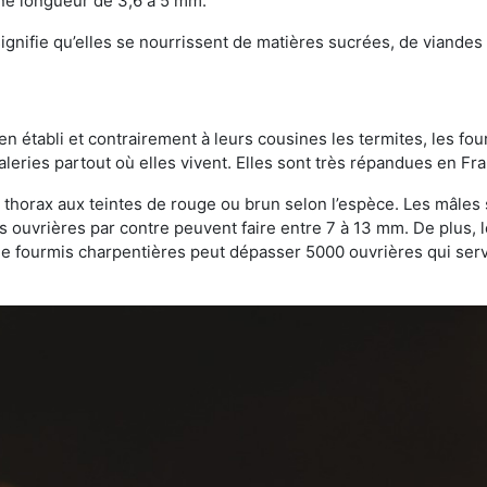
une longueur de 3,6 à 5 mm.
gnifie qu’elles se nourrissent de matières sucrées, de viandes e
bien établi et contrairement à leurs cousines les termites, les f
leries partout où elles vivent. Elles sont très répandues en Fr
 thorax aux teintes de rouge ou brun selon l’espèce. Les mâles 
s ouvrières par contre peuvent faire entre 7 à 13 mm. De plus, 
 fourmis charpentières peut dépasser 5000 ouvrières qui servent