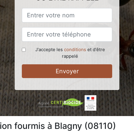
J'accepte les
conditions
et d'être
rappelé
Envoyer
tion fourmis à Blagny (08110)