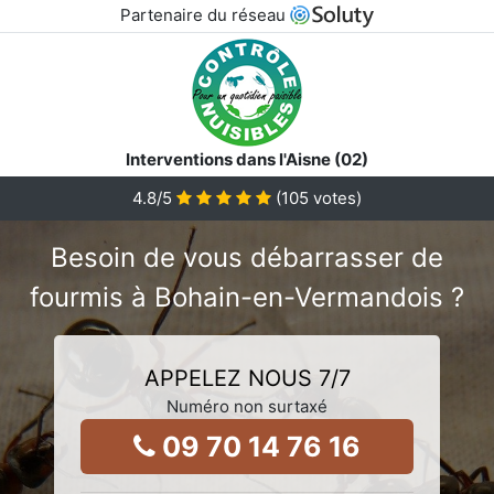
Partenaire du réseau
Interventions dans l'Aisne (02)
4.8
/5
(
105
votes)
Besoin de vous débarrasser de
fourmis à Bohain-en-Vermandois ?
APPELEZ NOUS 7/7
Numéro non surtaxé
09 70 14 76 16