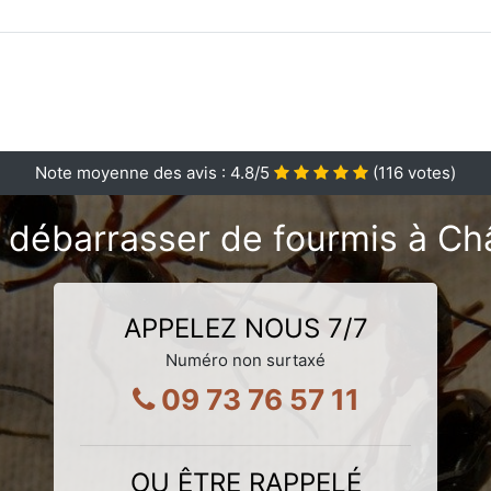
Note moyenne des avis :
4.8
/5
(
116
votes)
 débarrasser de fourmis à Châ
APPELEZ NOUS 7/7
Numéro non surtaxé
09 73 76 57 11
OU ÊTRE RAPPELÉ