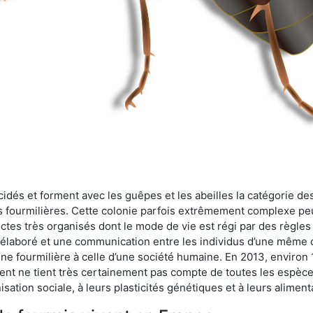
cidés et forment avec les guêpes et les abeilles la catégorie de
s fourmilières. Cette colonie parfois extrêmement complexe peu
ectes très organisés dont le mode de vie est régi par des règles
en élaboré et une communication entre les individus d’une même
une fourmilière à celle d’une société humaine. En 2013, enviro
t ne tient très certainement pas compte de toutes les espèces
isation sociale, à leurs plasticités génétiques et à leurs aliment