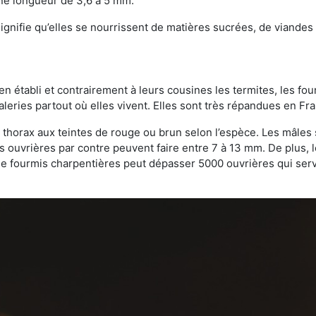
une longueur de 3,6 à 5 mm.
gnifie qu’elles se nourrissent de matières sucrées, de viandes e
bien établi et contrairement à leurs cousines les termites, les f
leries partout où elles vivent. Elles sont très répandues en Fr
 thorax aux teintes de rouge ou brun selon l’espèce. Les mâles 
s ouvrières par contre peuvent faire entre 7 à 13 mm. De plus, 
 fourmis charpentières peut dépasser 5000 ouvrières qui servent