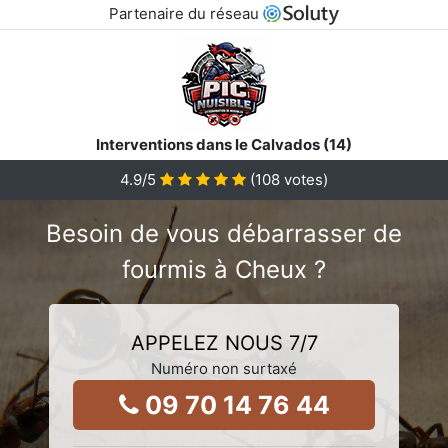
Partenaire du réseau
Interventions dans le Calvados (14)
4.9
/5
(
108
votes)
Besoin de vous débarrasser de
fourmis à Cheux ?
APPELEZ NOUS 7/7
Numéro non surtaxé
09 70 14 76 44