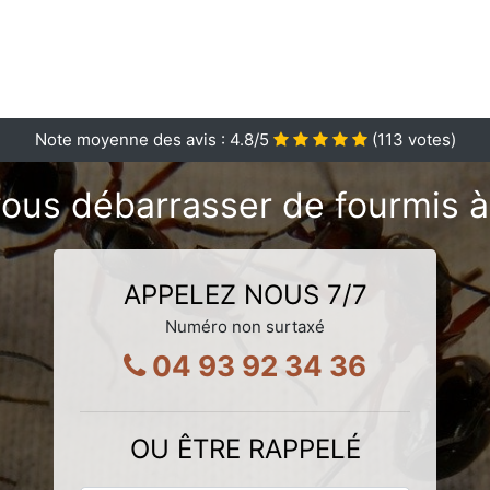
Note moyenne des avis :
4.8
/5
(
113
votes)
ous débarrasser de fourmis 
APPELEZ NOUS 7/7
Numéro non surtaxé
04 93 92 34 36
OU ÊTRE RAPPELÉ