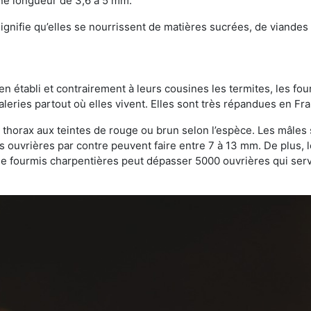
une longueur de 3,6 à 5 mm.
gnifie qu’elles se nourrissent de matières sucrées, de viandes e
bien établi et contrairement à leurs cousines les termites, les f
leries partout où elles vivent. Elles sont très répandues en Fr
 thorax aux teintes de rouge ou brun selon l’espèce. Les mâles 
s ouvrières par contre peuvent faire entre 7 à 13 mm. De plus, 
 fourmis charpentières peut dépasser 5000 ouvrières qui servent