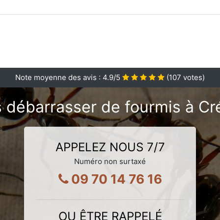
Note moyenne des avis :
4.9
/5
(
107
votes)
 débarrasser de fourmis à Cr
APPELEZ NOUS 7/7
Numéro non surtaxé
09 70 14 76 16
OU ÊTRE RAPPELÉ