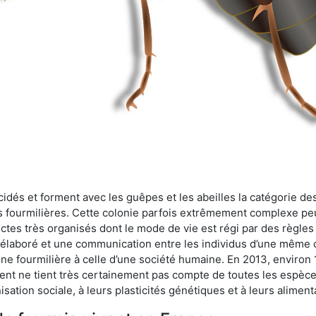
cidés et forment avec les guêpes et les abeilles la catégorie de
s fourmilières. Cette colonie parfois extrêmement complexe peu
ectes très organisés dont le mode de vie est régi par des règles
en élaboré et une communication entre les individus d’une même
une fourmilière à celle d’une société humaine. En 2013, enviro
t ne tient très certainement pas compte de toutes les espèces
isation sociale, à leurs plasticités génétiques et à leurs aliment