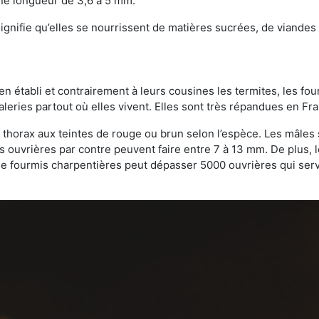
une longueur de 3,6 à 5 mm.
gnifie qu’elles se nourrissent de matières sucrées, de viandes e
bien établi et contrairement à leurs cousines les termites, les f
leries partout où elles vivent. Elles sont très répandues en Fr
 thorax aux teintes de rouge ou brun selon l’espèce. Les mâles 
s ouvrières par contre peuvent faire entre 7 à 13 mm. De plus, 
 fourmis charpentières peut dépasser 5000 ouvrières qui servent