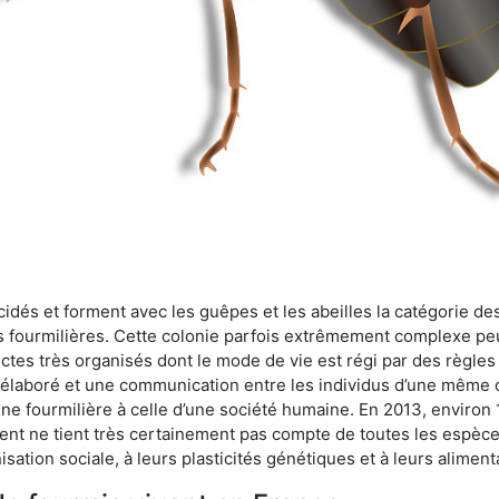
cidés et forment avec les guêpes et les abeilles la catégorie de
s fourmilières. Cette colonie parfois extrêmement complexe peu
ectes très organisés dont le mode de vie est régi par des règles
en élaboré et une communication entre les individus d’une même
une fourmilière à celle d’une société humaine. En 2013, enviro
t ne tient très certainement pas compte de toutes les espèces
isation sociale, à leurs plasticités génétiques et à leurs aliment