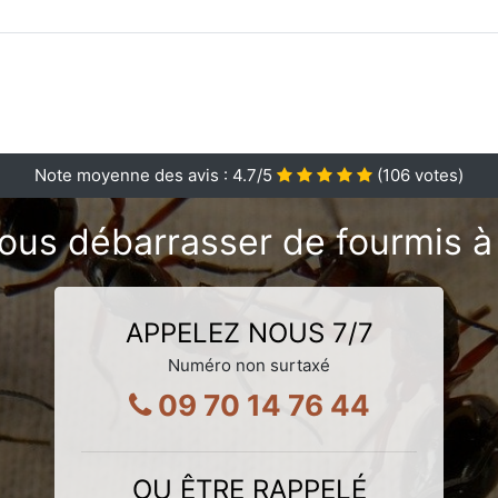
Note moyenne des avis :
4.7
/5
(
106
votes)
ous débarrasser de fourmis à 
APPELEZ NOUS 7/7
Numéro non surtaxé
09 70 14 76 44
OU ÊTRE RAPPELÉ