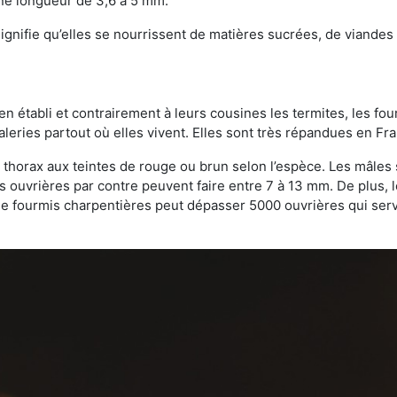
une longueur de 3,6 à 5 mm.
gnifie qu’elles se nourrissent de matières sucrées, de viandes e
bien établi et contrairement à leurs cousines les termites, les f
leries partout où elles vivent. Elles sont très répandues en Fr
 thorax aux teintes de rouge ou brun selon l’espèce. Les mâles 
s ouvrières par contre peuvent faire entre 7 à 13 mm. De plus, 
 fourmis charpentières peut dépasser 5000 ouvrières qui servent