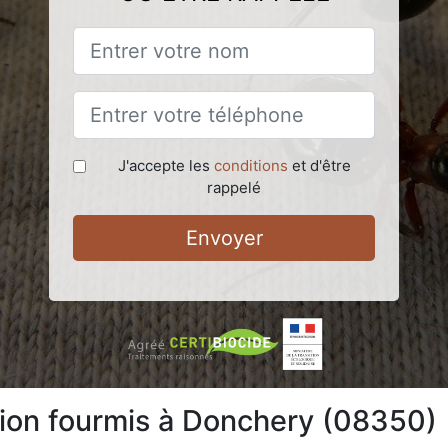
J'accepte les
conditions
et d'être
rappelé
Envoyer
tion fourmis à Donchery (08350)