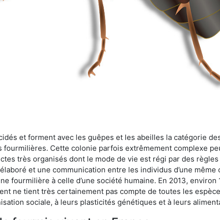
cidés et forment avec les guêpes et les abeilles la catégorie de
s fourmilières. Cette colonie parfois extrêmement complexe peu
ectes très organisés dont le mode de vie est régi par des règles
en élaboré et une communication entre les individus d’une même
une fourmilière à celle d’une société humaine. En 2013, enviro
t ne tient très certainement pas compte de toutes les espèces
isation sociale, à leurs plasticités génétiques et à leurs aliment