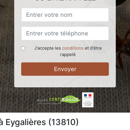
J'accepte les
conditions
et d'être
rappelé
Envoyer
à Eygalières (13810)