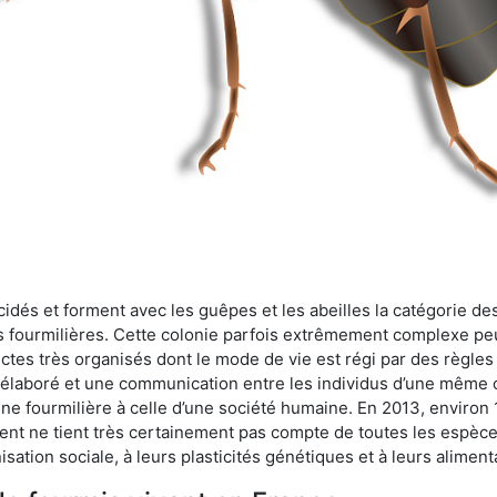
cidés et forment avec les guêpes et les abeilles la catégorie de
s fourmilières. Cette colonie parfois extrêmement complexe peu
ectes très organisés dont le mode de vie est régi par des règles
en élaboré et une communication entre les individus d’une même
une fourmilière à celle d’une société humaine. En 2013, enviro
t ne tient très certainement pas compte de toutes les espèces
isation sociale, à leurs plasticités génétiques et à leurs aliment