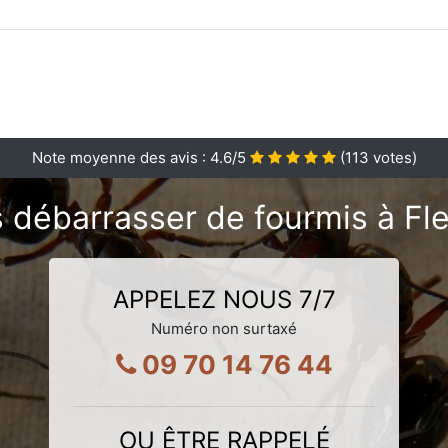
Note moyenne des avis :
4.6
/5
(
113
votes)
 débarrasser de fourmis à Fl
APPELEZ NOUS 7/7
Numéro non surtaxé
09 70 14 76 44
OU ÊTRE RAPPELÉ