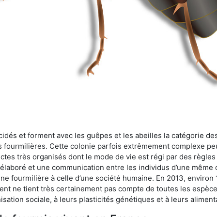
cidés et forment avec les guêpes et les abeilles la catégorie de
s fourmilières. Cette colonie parfois extrêmement complexe peu
ectes très organisés dont le mode de vie est régi par des règles
en élaboré et une communication entre les individus d’une même
une fourmilière à celle d’une société humaine. En 2013, enviro
t ne tient très certainement pas compte de toutes les espèces
isation sociale, à leurs plasticités génétiques et à leurs aliment