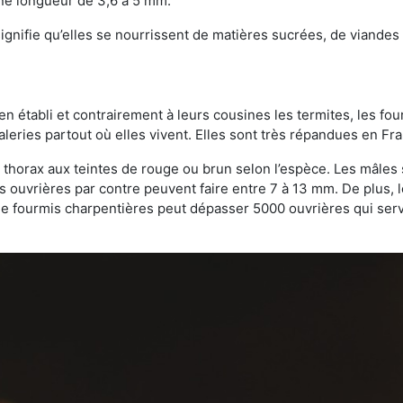
une longueur de 3,6 à 5 mm.
gnifie qu’elles se nourrissent de matières sucrées, de viandes e
bien établi et contrairement à leurs cousines les termites, les f
leries partout où elles vivent. Elles sont très répandues en Fr
 thorax aux teintes de rouge ou brun selon l’espèce. Les mâles 
s ouvrières par contre peuvent faire entre 7 à 13 mm. De plus, 
 fourmis charpentières peut dépasser 5000 ouvrières qui servent