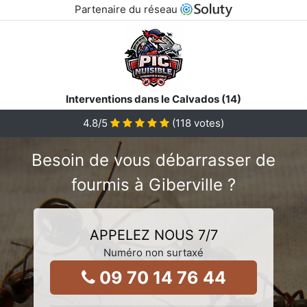
Partenaire du réseau
Interventions dans le Calvados (14)
4.8
/5
(
118
votes)
Besoin de vous débarrasser de
fourmis à Giberville ?
APPELEZ NOUS 7/7
Numéro non surtaxé
09 70 14 76 44