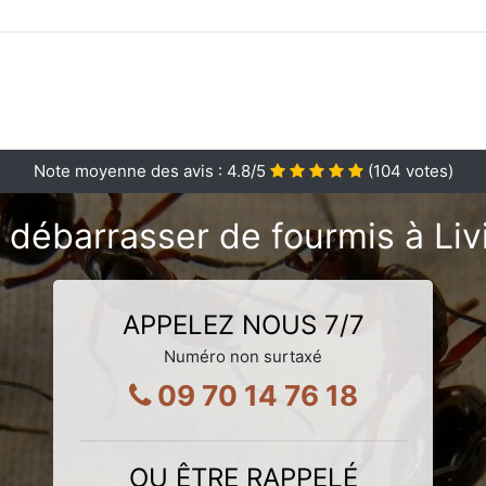
Note moyenne des avis :
4.8
/5
(
104
votes)
 débarrasser de fourmis à Liv
APPELEZ NOUS 7/7
Numéro non surtaxé
09 70 14 76 18
OU ÊTRE RAPPELÉ