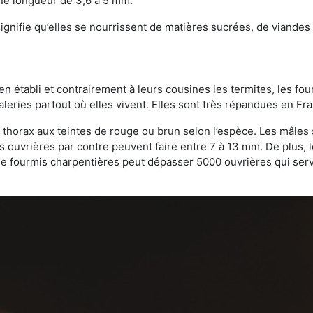
une longueur de 3,6 à 5 mm.
gnifie qu’elles se nourrissent de matières sucrées, de viandes e
bien établi et contrairement à leurs cousines les termites, les f
leries partout où elles vivent. Elles sont très répandues en Fr
 thorax aux teintes de rouge ou brun selon l’espèce. Les mâles 
s ouvrières par contre peuvent faire entre 7 à 13 mm. De plus, 
 fourmis charpentières peut dépasser 5000 ouvrières qui servent