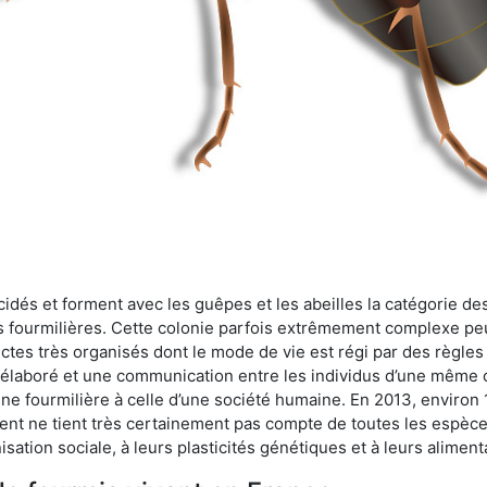
cidés et forment avec les guêpes et les abeilles la catégorie de
s fourmilières. Cette colonie parfois extrêmement complexe peu
ectes très organisés dont le mode de vie est régi par des règles
en élaboré et une communication entre les individus d’une même
une fourmilière à celle d’une société humaine. En 2013, enviro
t ne tient très certainement pas compte de toutes les espèces
isation sociale, à leurs plasticités génétiques et à leurs aliment