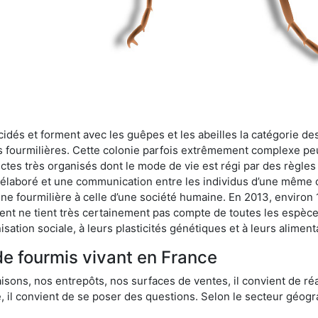
cidés et forment avec les guêpes et les abeilles la catégorie de
s fourmilières. Cette colonie parfois extrêmement complexe peu
ectes très organisés dont le mode de vie est régi par des règles
en élaboré et une communication entre les individus d’une même
une fourmilière à celle d’une société humaine. En 2013, enviro
t ne tient très certainement pas compte de toutes les espèces
isation sociale, à leurs plasticités génétiques et à leurs aliment
de fourmis vivant en France
sons, nos entrepôts, nos surfaces de ventes, il convient de réa
ie, il convient de se poser des questions. Selon le secteur géogr