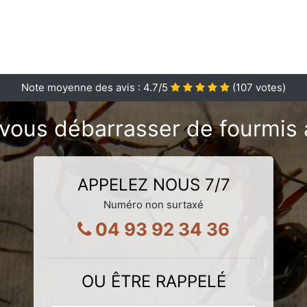
Note moyenne des avis :
4.7
/5
(
107
votes)
vous débarrasser de fourmis
APPELEZ NOUS 7/7
Numéro non surtaxé
04 93 92 34 36
OU ÊTRE RAPPELÉ