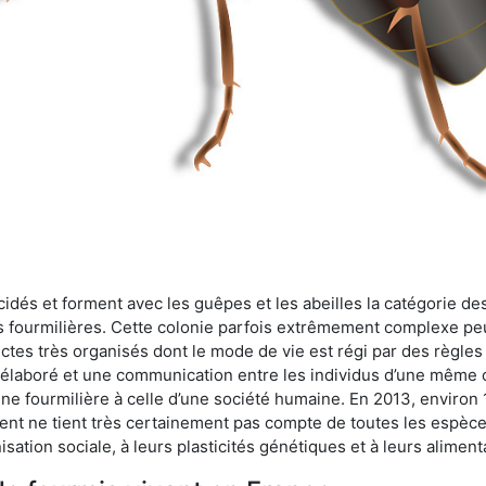
cidés et forment avec les guêpes et les abeilles la catégorie de
s fourmilières. Cette colonie parfois extrêmement complexe peu
ectes très organisés dont le mode de vie est régi par des règles
en élaboré et une communication entre les individus d’une même
une fourmilière à celle d’une société humaine. En 2013, enviro
t ne tient très certainement pas compte de toutes les espèces
isation sociale, à leurs plasticités génétiques et à leurs aliment