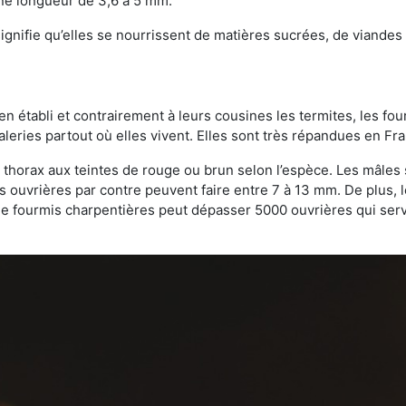
une longueur de 3,6 à 5 mm.
gnifie qu’elles se nourrissent de matières sucrées, de viandes e
bien établi et contrairement à leurs cousines les termites, les f
leries partout où elles vivent. Elles sont très répandues en Fr
 thorax aux teintes de rouge ou brun selon l’espèce. Les mâles 
s ouvrières par contre peuvent faire entre 7 à 13 mm. De plus, 
 fourmis charpentières peut dépasser 5000 ouvrières qui servent