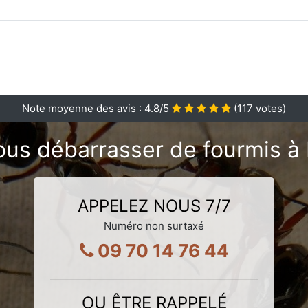
Note moyenne des avis :
4.8
/5
(
117
votes)
ous débarrasser de fourmis à 
APPELEZ NOUS 7/7
Numéro non surtaxé
09 70 14 76 44
OU ÊTRE RAPPELÉ