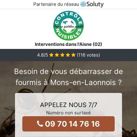
Partenaire du réseau
Interventions dans l'Aisne (02)
4.8
/5
(
116
votes)
Besoin de vous débarrasser de
fourmis à Mons-en-Laonnois ?
APPELEZ NOUS 7/7
Numéro non surtaxé
09 70 14 76 16