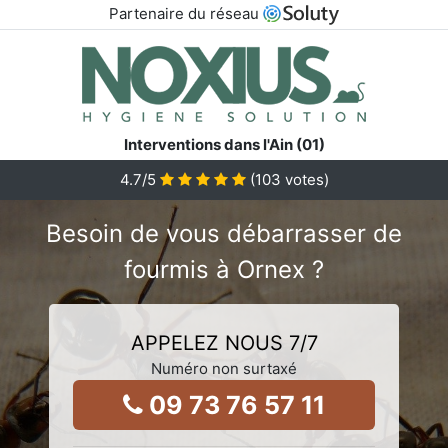
Partenaire du réseau
Interventions dans l'Ain (01)
4.7
/5
(
103
votes)
Besoin de vous débarrasser de
fourmis à Ornex ?
APPELEZ NOUS 7/7
Numéro non surtaxé
09 73 76 57 11