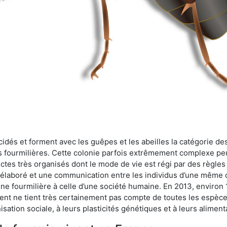
cidés et forment avec les guêpes et les abeilles la catégorie de
s fourmilières. Cette colonie parfois extrêmement complexe peu
ectes très organisés dont le mode de vie est régi par des règles
en élaboré et une communication entre les individus d’une même
une fourmilière à celle d’une société humaine. En 2013, enviro
t ne tient très certainement pas compte de toutes les espèces
isation sociale, à leurs plasticités génétiques et à leurs aliment