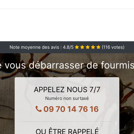
Note moyenne des avis :
4.8
/5
(
116
votes)
 vous débarrasser de fourmis
APPELEZ NOUS 7/7
Numéro non surtaxé
09 70 14 76 16
OU ÊTRE RAPPELÉ