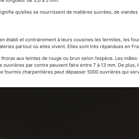
une longueur de 3,6 à 5 mm.
gnifie qu’elles se nourrissent de matières sucrées, de viandes e
bien établi et contrairement à leurs cousines les termites, les f
leries partout où elles vivent. Elles sont très répandues en Fr
 thorax aux teintes de rouge ou brun selon l’espèce. Les mâles 
s ouvrières par contre peuvent faire entre 7 à 13 mm. De plus, 
 fourmis charpentières peut dépasser 5000 ouvrières qui servent