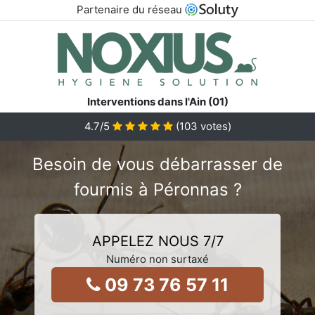
Partenaire du réseau
Interventions dans l'Ain (01)
4.7
/5
(
103
votes)
Besoin de vous débarrasser de
fourmis à Péronnas ?
APPELEZ NOUS 7/7
Numéro non surtaxé
09 73 76 57 11