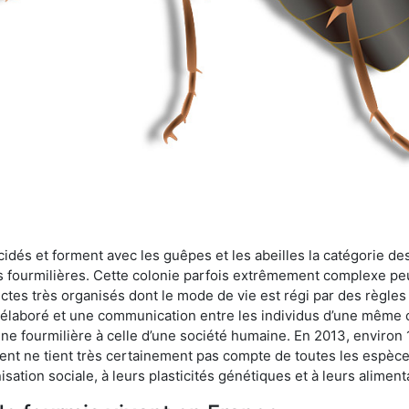
cidés et forment avec les guêpes et les abeilles la catégorie de
s fourmilières. Cette colonie parfois extrêmement complexe peu
ectes très organisés dont le mode de vie est régi par des règles
en élaboré et une communication entre les individus d’une même
une fourmilière à celle d’une société humaine. En 2013, enviro
t ne tient très certainement pas compte de toutes les espèces
isation sociale, à leurs plasticités génétiques et à leurs aliment