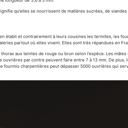
une longueur de 3,6 à 5 mm.
gnifie qu’elles se nourrissent de matières sucrées, de viandes e
bien établi et contrairement à leurs cousines les termites, les f
leries partout où elles vivent. Elles sont très répandues en Fr
 thorax aux teintes de rouge ou brun selon l’espèce. Les mâles 
s ouvrières par contre peuvent faire entre 7 à 13 mm. De plus, 
 fourmis charpentières peut dépasser 5000 ouvrières qui servent