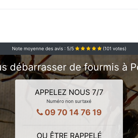
Note moyenne des avis :
5
/5
(
101
votes)
s débarrasser de fourmis à 
APPELEZ NOUS 7/7
Numéro non surtaxé
09 70 14 76 19
OU ÊTRE RAPPELÉ