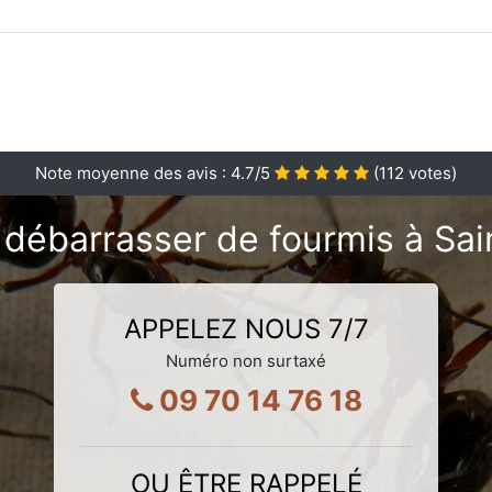
Note moyenne des avis :
4.7
/5
(
112
votes)
 débarrasser de fourmis à Sai
APPELEZ NOUS 7/7
Numéro non surtaxé
09 70 14 76 18
OU ÊTRE RAPPELÉ