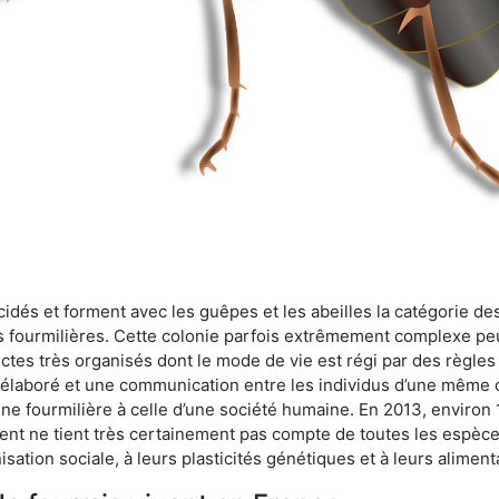
cidés et forment avec les guêpes et les abeilles la catégorie de
s fourmilières. Cette colonie parfois extrêmement complexe peu
ectes très organisés dont le mode de vie est régi par des règles
en élaboré et une communication entre les individus d’une même
une fourmilière à celle d’une société humaine. En 2013, enviro
t ne tient très certainement pas compte de toutes les espèces
isation sociale, à leurs plasticités génétiques et à leurs aliment