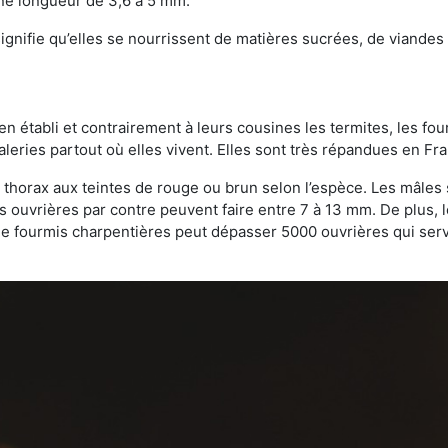
une longueur de 3,6 à 5 mm.
gnifie qu’elles se nourrissent de matières sucrées, de viandes e
bien établi et contrairement à leurs cousines les termites, les f
leries partout où elles vivent. Elles sont très répandues en Fr
 thorax aux teintes de rouge ou brun selon l’espèce. Les mâles 
s ouvrières par contre peuvent faire entre 7 à 13 mm. De plus, 
 fourmis charpentières peut dépasser 5000 ouvrières qui servent