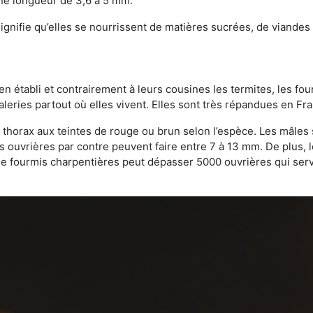
une longueur de 3,6 à 5 mm.
gnifie qu’elles se nourrissent de matières sucrées, de viandes e
bien établi et contrairement à leurs cousines les termites, les f
leries partout où elles vivent. Elles sont très répandues en Fr
 thorax aux teintes de rouge ou brun selon l’espèce. Les mâles 
s ouvrières par contre peuvent faire entre 7 à 13 mm. De plus, 
 fourmis charpentières peut dépasser 5000 ouvrières qui servent