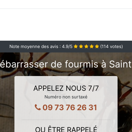
Note moyenne des avis :
4.9
/5
(
114
votes)
ébarrasser de fourmis à Sain
APPELEZ NOUS 7/7
Numéro non surtaxé
09 73 76 26 31
OU ÊTRE RAPPELÉ