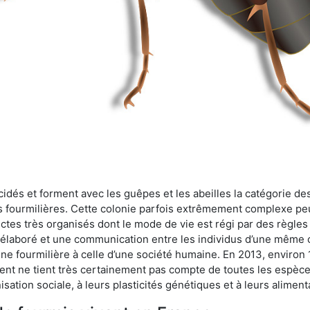
cidés et forment avec les guêpes et les abeilles la catégorie de
s fourmilières. Cette colonie parfois extrêmement complexe peu
ectes très organisés dont le mode de vie est régi par des règles
en élaboré et une communication entre les individus d’une même
une fourmilière à celle d’une société humaine. En 2013, enviro
t ne tient très certainement pas compte de toutes les espèces
isation sociale, à leurs plasticités génétiques et à leurs aliment