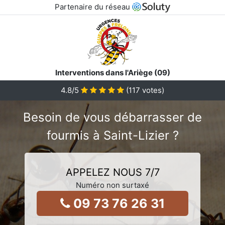
Partenaire du réseau
Interventions dans l'Ariège (09)
4.8
/5
(
117
votes)
Besoin de vous débarrasser de
fourmis à Saint-Lizier ?
APPELEZ NOUS 7/7
Numéro non surtaxé
09 73 76 26 31