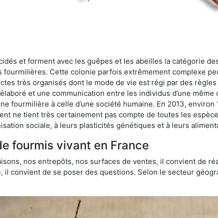
cidés et forment avec les guêpes et les abeilles la catégorie de
s fourmilières. Cette colonie parfois extrêmement complexe peu
ectes très organisés dont le mode de vie est régi par des règles
en élaboré et une communication entre les individus d’une même
une fourmilière à celle d’une société humaine. En 2013, enviro
t ne tient très certainement pas compte de toutes les espèces
isation sociale, à leurs plasticités génétiques et à leurs aliment
de fourmis vivant en France
sons, nos entrepôts, nos surfaces de ventes, il convient de réa
ie, il convient de se poser des questions. Selon le secteur géogr