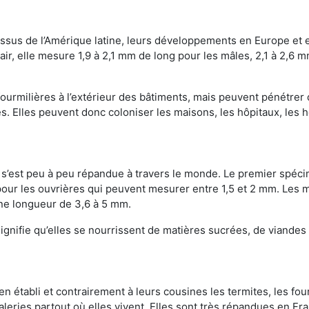
Issus de l’Amérique latine, leurs développements en Europe et 
ir, elle mesure 1,9 à 2,1 mm de long pour les mâles, 2,1 à 2,6 mm
ourmilières à l’extérieur des bâtiments, mais peuvent pénétrer 
s. Elles peuvent donc coloniser les maisons, les hôpitaux, les h
on s’est peu à peu répandue à travers le monde. Le premier spé
our les ouvrières qui peuvent mesurer entre 1,5 et 2 mm. Les m
une longueur de 3,6 à 5 mm.
gnifie qu’elles se nourrissent de matières sucrées, de viandes e
bien établi et contrairement à leurs cousines les termites, les f
leries partout où elles vivent. Elles sont très répandues en Fr