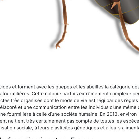
cidés et forment avec les guêpes et les abeilles la catégorie de
s fourmilières. Cette colonie parfois extrêmement complexe peu
ectes très organisés dont le mode de vie est régi par des règles
en élaboré et une communication entre les individus d’une même
une fourmilière à celle d’une société humaine. En 2013, enviro
t ne tient très certainement pas compte de toutes les espèces
isation sociale, à leurs plasticités génétiques et à leurs aliment