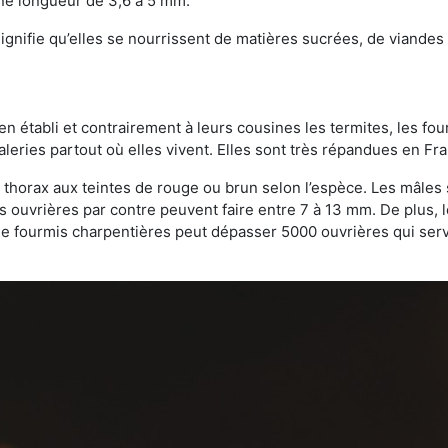
une longueur de 3,6 à 5 mm.
gnifie qu’elles se nourrissent de matières sucrées, de viandes e
bien établi et contrairement à leurs cousines les termites, les f
leries partout où elles vivent. Elles sont très répandues en Fr
 thorax aux teintes de rouge ou brun selon l’espèce. Les mâles 
s ouvrières par contre peuvent faire entre 7 à 13 mm. De plus, 
 fourmis charpentières peut dépasser 5000 ouvrières qui servent