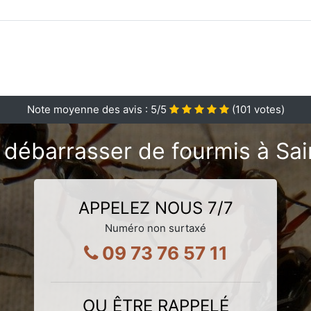
Note moyenne des avis :
5
/5
(
101
votes)
 débarrasser de fourmis à Sa
APPELEZ NOUS 7/7
Numéro non surtaxé
09 73 76 57 11
OU ÊTRE RAPPELÉ