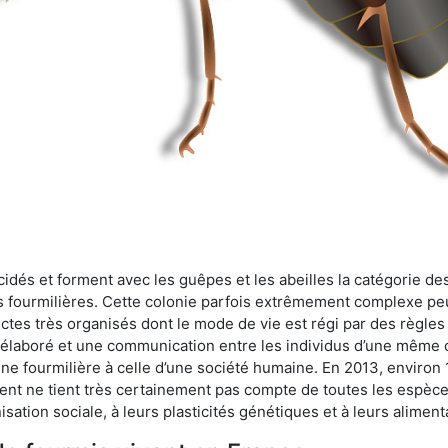
cidés et forment avec les guêpes et les abeilles la catégorie de
s fourmilières. Cette colonie parfois extrêmement complexe peu
ectes très organisés dont le mode de vie est régi par des règles
en élaboré et une communication entre les individus d’une même
une fourmilière à celle d’une société humaine. En 2013, enviro
t ne tient très certainement pas compte de toutes les espèces
isation sociale, à leurs plasticités génétiques et à leurs aliment