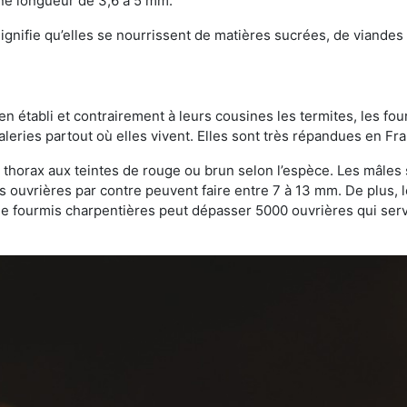
une longueur de 3,6 à 5 mm.
gnifie qu’elles se nourrissent de matières sucrées, de viandes e
bien établi et contrairement à leurs cousines les termites, les f
leries partout où elles vivent. Elles sont très répandues en Fr
 thorax aux teintes de rouge ou brun selon l’espèce. Les mâles 
s ouvrières par contre peuvent faire entre 7 à 13 mm. De plus, 
 fourmis charpentières peut dépasser 5000 ouvrières qui servent