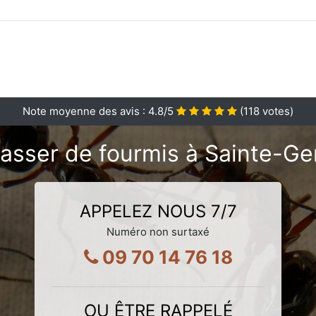
Note moyenne des avis :
4.8
/5
(
118
votes)
asser de fourmis à Sainte-G
APPELEZ NOUS 7/7
Numéro non surtaxé
09 70 14 76 18
OU ÊTRE RAPPELÉ