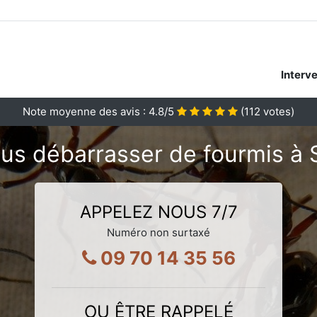
Interv
Note moyenne des avis :
4.8
/5
(
112
votes)
us débarrasser de fourmis à S
APPELEZ NOUS 7/7
Numéro non surtaxé
09 70 14 35 56
OU ÊTRE RAPPELÉ