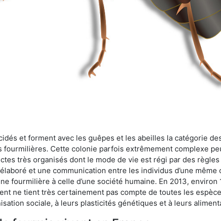
cidés et forment avec les guêpes et les abeilles la catégorie de
s fourmilières. Cette colonie parfois extrêmement complexe peu
ectes très organisés dont le mode de vie est régi par des règles
en élaboré et une communication entre les individus d’une même
une fourmilière à celle d’une société humaine. En 2013, enviro
t ne tient très certainement pas compte de toutes les espèces
isation sociale, à leurs plasticités génétiques et à leurs aliment