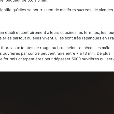
une longueur de 3,6 à 5 mm.
gnifie qu’elles se nourrissent de matières sucrées, de viandes e
bien établi et contrairement à leurs cousines les termites, les f
leries partout où elles vivent. Elles sont très répandues en Fr
 thorax aux teintes de rouge ou brun selon l’espèce. Les mâles 
s ouvrières par contre peuvent faire entre 7 à 13 mm. De plus, 
 fourmis charpentières peut dépasser 5000 ouvrières qui servent