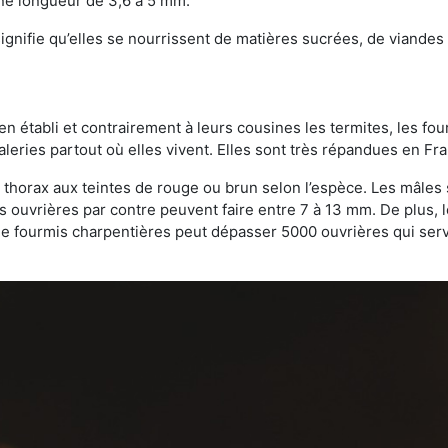
une longueur de 3,6 à 5 mm.
gnifie qu’elles se nourrissent de matières sucrées, de viandes e
bien établi et contrairement à leurs cousines les termites, les f
leries partout où elles vivent. Elles sont très répandues en Fr
 thorax aux teintes de rouge ou brun selon l’espèce. Les mâles 
s ouvrières par contre peuvent faire entre 7 à 13 mm. De plus, 
 fourmis charpentières peut dépasser 5000 ouvrières qui servent