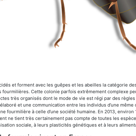
cidés et forment avec les guêpes et les abeilles la catégorie de
s fourmilières. Cette colonie parfois extrêmement complexe peu
ectes très organisés dont le mode de vie est régi par des règles
en élaboré et une communication entre les individus d’une même
une fourmilière à celle d’une société humaine. En 2013, enviro
t ne tient très certainement pas compte de toutes les espèces
isation sociale, à leurs plasticités génétiques et à leurs aliment