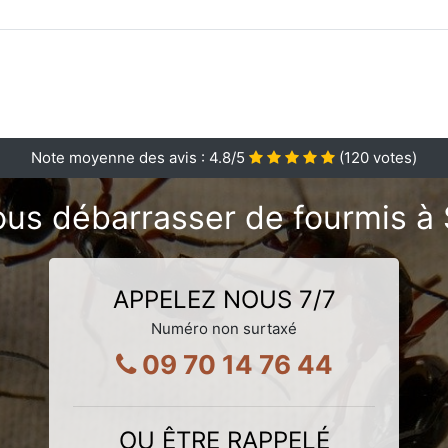
Note moyenne des avis :
4.8
/5
(
120
votes)
us débarrasser de fourmis à 
APPELEZ NOUS 7/7
Numéro non surtaxé
09 70 14 76 44
OU ÊTRE RAPPELÉ