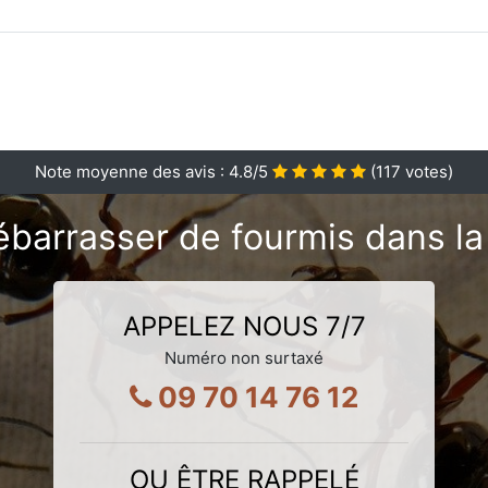
Note moyenne des avis :
4.8
/5
(
117
votes)
ébarrasser de fourmis dans la
APPELEZ NOUS 7/7
Numéro non surtaxé
09 70 14 76 12
OU ÊTRE RAPPELÉ