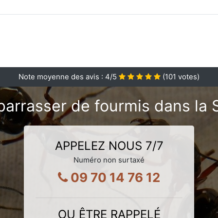
Note moyenne des avis :
4
/5
(
101
votes)
arrasser de fourmis dans la 
APPELEZ NOUS 7/7
Numéro non surtaxé
09 70 14 76 12
OU ÊTRE RAPPELÉ