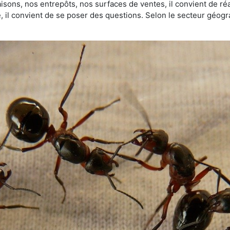
sons, nos entrepôts, nos surfaces de ventes, il convient de réa
ie, il convient de se poser des questions. Selon le secteur géogr