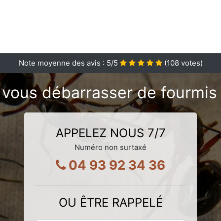
Note moyenne des avis :
5
/5
(
108
votes)
 vous débarrasser de fourmis 
APPELEZ NOUS 7/7
Numéro non surtaxé
04 93 92 34 36
OU ÊTRE RAPPELÉ