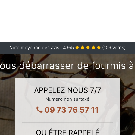
Note moyenne des avis :
4.9
/5
(
109
votes)
ous débarrasser de fourmis 
APPELEZ NOUS 7/7
Numéro non surtaxé
09 73 76 57 11
OU ÊTRE RAPPELÉ