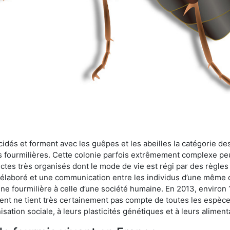
cidés et forment avec les guêpes et les abeilles la catégorie de
s fourmilières. Cette colonie parfois extrêmement complexe peu
ectes très organisés dont le mode de vie est régi par des règles
en élaboré et une communication entre les individus d’une même
une fourmilière à celle d’une société humaine. En 2013, enviro
t ne tient très certainement pas compte de toutes les espèces
isation sociale, à leurs plasticités génétiques et à leurs aliment