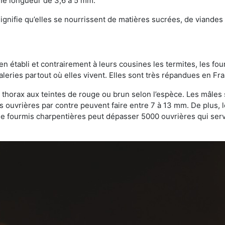
une longueur de 3,6 à 5 mm.
gnifie qu’elles se nourrissent de matières sucrées, de viandes e
bien établi et contrairement à leurs cousines les termites, les f
leries partout où elles vivent. Elles sont très répandues en Fr
 thorax aux teintes de rouge ou brun selon l’espèce. Les mâles 
s ouvrières par contre peuvent faire entre 7 à 13 mm. De plus, 
 fourmis charpentières peut dépasser 5000 ouvrières qui servent