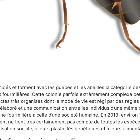
cidés et forment avec les guêpes et les abeilles la catégorie de
s fourmilières. Cette colonie parfois extrêmement complexe peu
ectes très organisés dont le mode de vie est régi par des règles
en élaboré et une communication entre les individus d’une même
une fourmilière à celle d’une société humaine. En 2013, enviro
t ne tient très certainement pas compte de toutes les espèces
isation sociale, à leurs plasticités génétiques et à leurs aliment