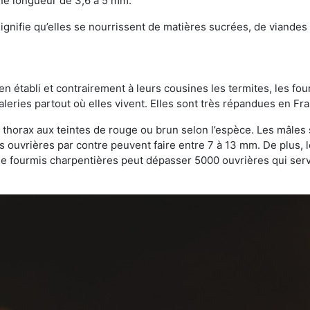
une longueur de 3,6 à 5 mm.
gnifie qu’elles se nourrissent de matières sucrées, de viandes e
bien établi et contrairement à leurs cousines les termites, les f
leries partout où elles vivent. Elles sont très répandues en Fr
 thorax aux teintes de rouge ou brun selon l’espèce. Les mâles 
s ouvrières par contre peuvent faire entre 7 à 13 mm. De plus, 
 fourmis charpentières peut dépasser 5000 ouvrières qui servent