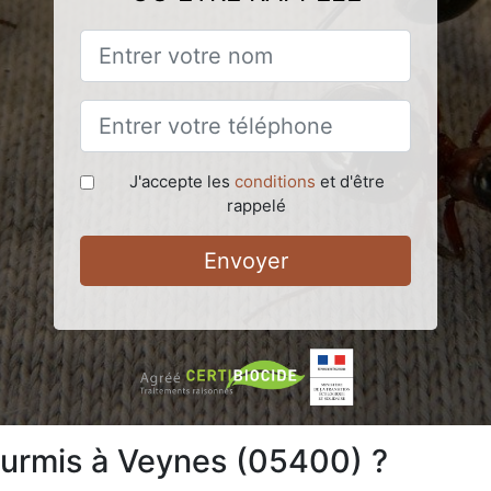
J'accepte les
conditions
et d'être
rappelé
Envoyer
ourmis à Veynes (05400) ?