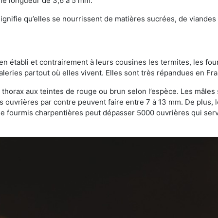
une longueur de 3,6 à 5 mm.
gnifie qu’elles se nourrissent de matières sucrées, de viandes e
bien établi et contrairement à leurs cousines les termites, les f
leries partout où elles vivent. Elles sont très répandues en Fr
 thorax aux teintes de rouge ou brun selon l’espèce. Les mâles 
s ouvrières par contre peuvent faire entre 7 à 13 mm. De plus, 
 fourmis charpentières peut dépasser 5000 ouvrières qui servent