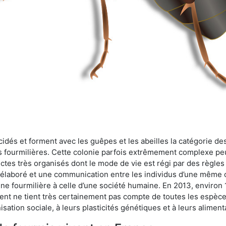
cidés et forment avec les guêpes et les abeilles la catégorie de
s fourmilières. Cette colonie parfois extrêmement complexe peu
ectes très organisés dont le mode de vie est régi par des règles
en élaboré et une communication entre les individus d’une même
une fourmilière à celle d’une société humaine. En 2013, enviro
t ne tient très certainement pas compte de toutes les espèces
isation sociale, à leurs plasticités génétiques et à leurs aliment