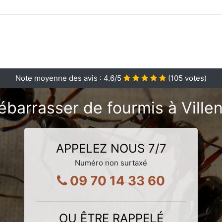
Note moyenne des avis :
4.6
/5
(
105
votes)
ébarrasser de fourmis à Ville
APPELEZ NOUS 7/7
Numéro non surtaxé
09 70 14 33 60
OU ÊTRE RAPPELÉ