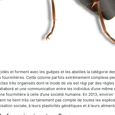
cidés et forment avec les guêpes et les abeilles la catégorie de
s fourmilières. Cette colonie parfois extrêmement complexe peu
ectes très organisés dont le mode de vie est régi par des règles
en élaboré et une communication entre les individus d’une même
une fourmilière à celle d’une société humaine. En 2013, enviro
t ne tient très certainement pas compte de toutes les espèces
isation sociale, à leurs plasticités génétiques et à leurs aliment