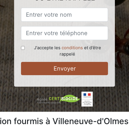
J'accepte les
conditions
et d'être
rappelé
Envoyer
tion fourmis à Villeneuve-d'Olme