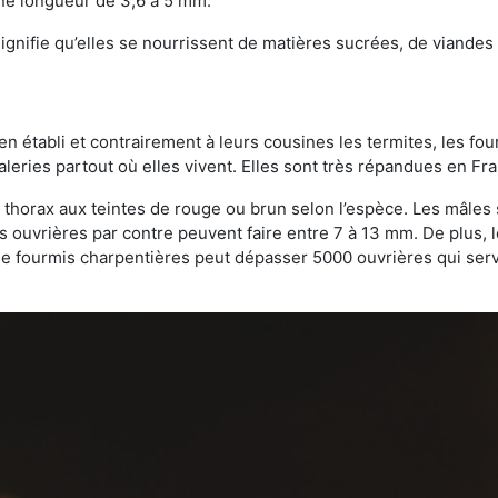
une longueur de 3,6 à 5 mm.
gnifie qu’elles se nourrissent de matières sucrées, de viandes e
bien établi et contrairement à leurs cousines les termites, les f
leries partout où elles vivent. Elles sont très répandues en Fr
 thorax aux teintes de rouge ou brun selon l’espèce. Les mâles 
s ouvrières par contre peuvent faire entre 7 à 13 mm. De plus, 
 fourmis charpentières peut dépasser 5000 ouvrières qui servent