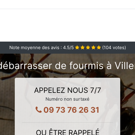
Note moyenne des avis :
4.5
/5
(
104
votes)
débarrasser de fourmis à Vill
APPELEZ NOUS 7/7
Numéro non surtaxé
09 73 76 26 31
OU ÊTRE RAPPELÉ