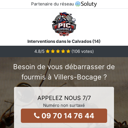
Partenaire du réseau
Interventions dans le Calvados (14)
4.8
/5
(
106
votes)
Besoin de vous débarrasser de
fourmis à Villers-Bocage ?
APPELEZ NOUS 7/7
Numéro non surtaxé
09 70 14 76 44