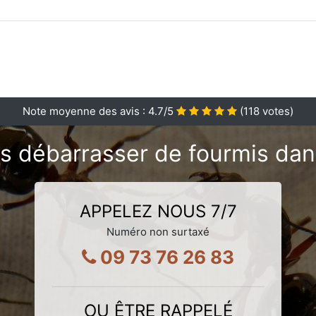
Note moyenne des avis :
4.7
/5
(
118
votes)
s débarrasser de fourmis dan
APPELEZ NOUS 7/7
Numéro non surtaxé
09 73 76 26 83
OU ÊTRE RAPPELÉ