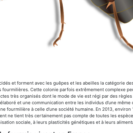
cidés et forment avec les guêpes et les abeilles la catégorie de
s fourmilières. Cette colonie parfois extrêmement complexe peu
ectes très organisés dont le mode de vie est régi par des règles
en élaboré et une communication entre les individus d’une même
une fourmilière à celle d’une société humaine. En 2013, enviro
t ne tient très certainement pas compte de toutes les espèces
isation sociale, à leurs plasticités génétiques et à leurs aliment