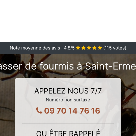
Note moyenne des avis :
4.8
/5
(
115
votes)
asser de fourmis à Saint-Erm
APPELEZ NOUS 7/7
Numéro non surtaxé
09 70 14 76 16
OU ÊTRE RAPPELÉ