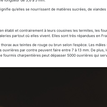
une longueur de 3,6 à 5 mm.
gnifie qu’elles se nourrissent de matières sucrées, de viandes e
bien établi et contrairement à leurs cousines les termites, les f
leries partout où elles vivent. Elles sont très répandues en Fr
 thorax aux teintes de rouge ou brun selon l’espèce. Les mâles 
s ouvrières par contre peuvent faire entre 7 à 13 mm. De plus, 
 fourmis charpentières peut dépasser 5000 ouvrières qui servent