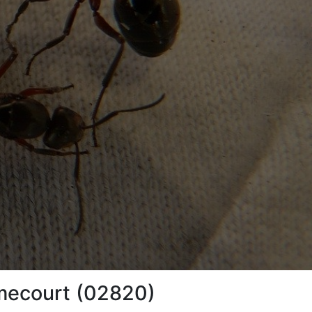
amecourt (02820)